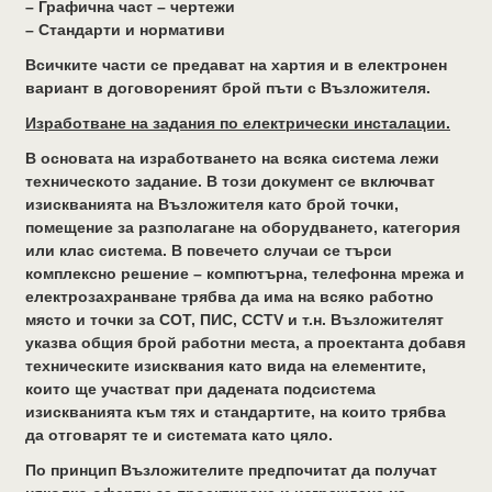
– Графична част – чертежи
– Стандарти и нормативи
Всичките части се предават на хартия и в електронен
вариант в договореният брой пъти с Възложителя.
Изработване на задания по електрически инсталации.
В основата на изработването на всяка система лежи
техническото задание. В този документ се включват
изискванията на Възложителя като брой точки,
помещение за разполагане на оборудването, категория
или клас система. В повечето случаи се търси
комплексно решение – компютърна, телефонна мрежа и
електрозахранване трябва да има на всяко работно
място и точки за СОТ, ПИС, CCTV и т.н. Възложителят
указва общия брой работни места, а проектанта добавя
техническите изисквания като вида на елементите,
които ще участват при дадената подсистема
изискванията към тях и стандартите, на които трябва
да отговарят те и системата като цяло.
По принцип Възложителите предпочитат да получат