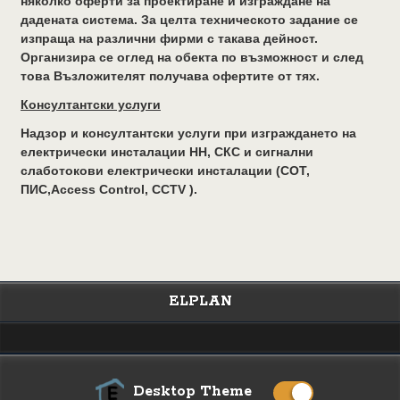
няколко оферти за проектиране и изграждане на
дадената система. За целта техническото задание се
изпраща на различни фирми с такава дейност.
Организира се оглед на обекта по възможност и след
това Възложителят получава офертите от тях.
Консултантски услуги
Надзор и консултантски услуги при изграждането на
електрически инсталации НН, СКС и сигнални
слаботокови електрически инсталации (СОТ,
ПИС,Access Control, CCTV ).
ELPLAN
Desktop Theme